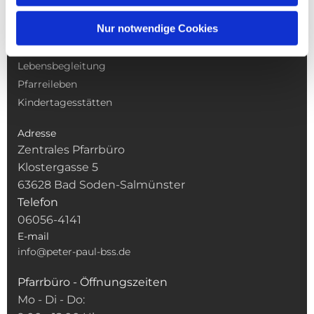
NAVIGATION
Nur notwendige Cookies
Gottesdienste
Pfarrei
Lebensbegleitung
Pfarreileben
Kindertagesstätten
Adresse
Zentrales Pfarrbüro
Klostergasse 5
63628 Bad Soden-Salmünster
Telefon
06056-4141
E-mail
info@peter-paul-bss.de
Pfarrbüro - Öffnungszeiten
Mo - Di - Do: