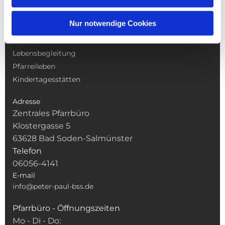
NAVIGATION
Nur notwendige Cookies
Gottesdienste
Pfarrei
Lebensbegleitung
Pfarreileben
Kindertagesstätten
Adresse
Zentrales Pfarrbüro
Klostergasse 5
63628 Bad Soden-Salmünster
Telefon
06056-4141
E-mail
info@peter-paul-bss.de
Pfarrbüro - Öffnungszeiten
Mo - Di - Do: