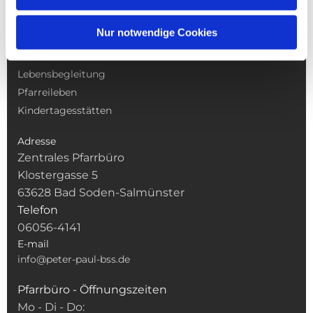
NAVIGATION
Nur notwendige Cookies
Gottesdienste
Pfarrei
Lebensbegleitung
Pfarreileben
Kindertagesstätten
Adresse
Zentrales Pfarrbüro
Klostergasse 5
63628 Bad Soden-Salmünster
Telefon
06056-4141
E-mail
info@peter-paul-bss.de
Pfarrbüro - Öffnungszeiten
Mo - Di - Do: