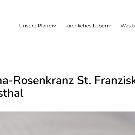
Unsere Pfarrei
Kirchliches Leben
Was t
ma-Rosenkranz St. Franzis
thal