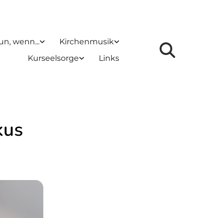
un, wenn...
Kirchenmusik
Kurseelsorge
Links
kus