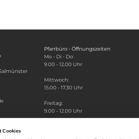
Pfarrbüro - Öffnungszeiten
o
Mo - Di - Do:
9.00 - 12.00 Uhr
Salmünster
Mittwoch:
15.00 - 17.30 Uhr
de
Freitag:
9.00 - 12.00 Uhr
Die Zeiten der weiteren Pfarrbüros finden
t Cookies
Sie unter: "So finden Sie uns" im Menu.