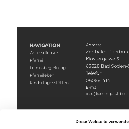
Adresse
NAVIGATION
Zentrales Pfarrbür
Gottesdienste
Klostergasse 5
Pfarrei
63628 Bad Soden-
Lebensbegleitung
Telefon
Pfarreileben
06056-4141
Kindertagesstätten
E-mail
info@peter-paul-bss.
Diese Webseite verwende