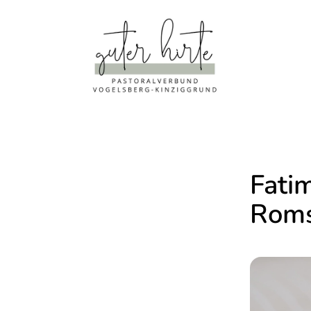
Fati
Roms