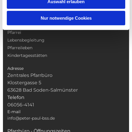
Auswahl erlauben
NAVIGATION
Nur notwendige Cookies
Gottesdienste
Pfarrei
Lebensbegleitung
Pfarreileben
Kindertagesstätten
Adresse
Zentrales Pfarrbüro
Klostergasse 5
63628 Bad Soden-Salmünster
Telefon
06056-4141
E-mail
info@peter-paul-bss.de
Pfarrbüro - Öffnungszeiten