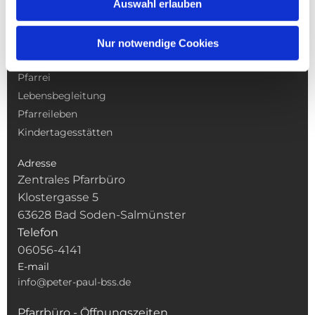
Auswahl erlauben
NAVIGATION
Nur notwendige Cookies
Gottesdienste
Pfarrei
Lebensbegleitung
Pfarreileben
Kindertagesstätten
Adresse
Zentrales Pfarrbüro
Klostergasse 5
63628 Bad Soden-Salmünster
Telefon
06056-4141
E-mail
info@peter-paul-bss.de
Pfarrbüro - Öffnungszeiten