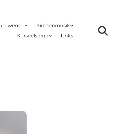
un, wenn...
Kirchenmusik
Kurseelsorge
Links