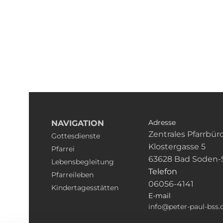
Adresse
NAVIGATION
Zentrales Pfarrbür
Gottesdienste
Klostergasse 5
Pfarrei
63628 Bad Soden-
Lebensbegleitung
Telefon
Pfarreileben
06056-4141
Kindertagesstätten
E-mail
info@peter-paul-bss.