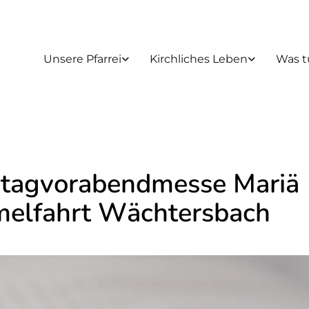
Unsere Pfarrei
Kirchliches Leben
Was t
tagvorabendmesse Mariä
elfahrt Wächtersbach