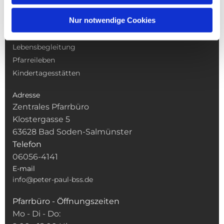
NAVIGATION
Nur notwendige Cookies
Gottesdienste
Pfarrei
Lebensbegleitung
Pfarreileben
Kindertagesstätten
Adresse
Zentrales Pfarrbüro
Klostergasse 5
63628 Bad Soden-Salmünster
Telefon
06056-4141
E-mail
info@peter-paul-bss.de
Pfarrbüro - Öffnungszeiten
Mo - Di - Do: