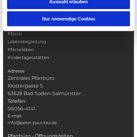
Auswahl erlauben
NAVIGATION
Nur notwendige Cookies
Gottesdienste
Pfarrei
Lebensbegleitung
Pfarreileben
Kindertagesstätten
Adresse
Zentrales Pfarrbüro
Klostergasse 5
63628 Bad Soden-Salmünster
Telefon
06056-4141
E-mail
info@peter-paul-bss.de
Pfarrbüro - Öffnungszeiten