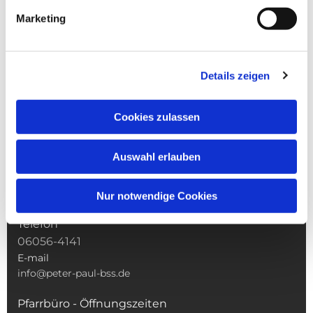
Marketing
NAVIGATION
Gottesdienste
Pfarrei
Details zeigen
Lebensbegleitung
Pfarreileben
Cookies zulassen
Kindertagesstätten
Adresse
Auswahl erlauben
Zentrales Pfarrbüro
Klostergasse 5
Nur notwendige Cookies
63628 Bad Soden-Salmünster
Telefon
06056-4141
E-mail
info@peter-paul-bss.de
Pfarrbüro - Öffnungszeiten