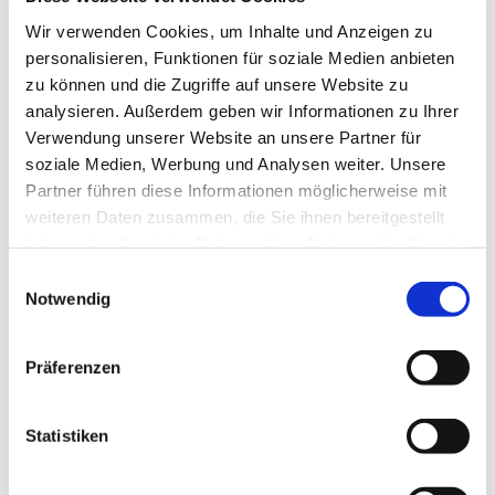
Bildungs- und Exerzitienhaus
Wir verwenden Cookies, um Inhalte und Anzeigen zu
In unmittelbarer Nachbarschaft unserer
personalisieren, Funktionen für soziale Medien anbieten
Kirche in Salmünster befindet sich im
zu können und die Zugriffe auf unsere Website zu
analysieren. Außerdem geben wir Informationen zu Ihrer
ehemaligen Franziskanerkloster das
Verwendung unserer Website an unsere Partner für
Bildungshaus.
soziale Medien, Werbung und Analysen weiter. Unsere
Im Bildungshaus befindet sich die
Partner führen diese Informationen möglicherweise mit
Franziskuskapelle, die auch von der
weiteren Daten zusammen, die Sie ihnen bereitgestellt
Pfarrgemeinde mitgenutzt wird. Weitere
haben oder die sie im Rahmen Ihrer Nutzung der Dienste
Informationen: www.bildungshaus-
gesammelt haben.
Einwilligungsauswahl
salmuenster.de
Notwendig
Präferenzen
Statistiken