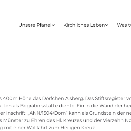
Unsere Pfarrei
Kirchliches Leben
Was t
as 400m Höhe das Dörfchen Alsberg. Das Stiftsregister 
utten als Begräbnisstätte diente. Ein in die Wand der h
er Inschrift: „ANN/1504/Dom“ kann als Grundstein der n
s Münster zu Ehren des Hl. Kreuzes und der Vierzehn N
it einer Wallfahrt zum Heiligen Kreuz.