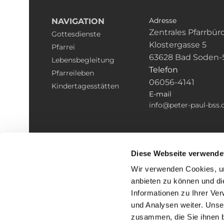
Adresse
NAVIGATION
Zentrales Pfarrbür
Gottesdienste
Klostergasse 5
Pfarrei
63628 Bad Soden-
Lebensbegleitung
Telefon
Pfarreileben
06056-4141
Kindertagesstätten
E-mail
info@peter-paul-bss.
Diese Webseite verwende
Wir verwenden Cookies, um
anbieten zu können und di
Informationen zu Ihrer Ve
und Analysen weiter. Unse
zusammen, die Sie ihnen b
I