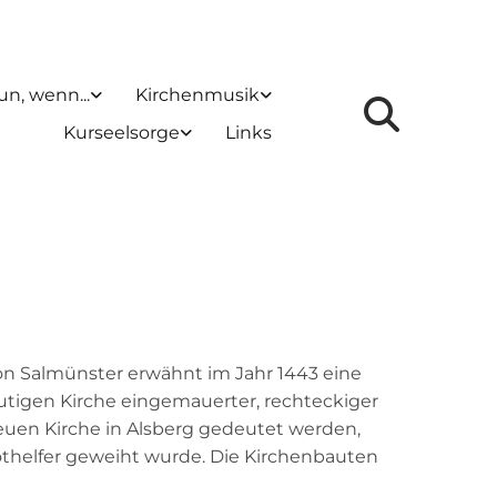
un, wenn...
Kirchenmusik
Kurseelsorge
Links
von Salmünster erwähnt im Jahr 1443 eine
eutigen Kirche eingemauerter, rechteckiger
euen Kirche in Alsberg gedeutet werden,
othelfer geweiht wurde. Die Kirchenbauten