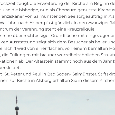
rockzeit zeugt die Erweiterung der Kirche am Beginn de
au an die bisherige, nun als Chorraum genutzte Kirche 
ranziskaner von Salmünster den Seelsorgeauftrag in Als
Wallfahrt nach Alsberg fast gänzlich. In den zwanziger 
entrum der Verehrung steht eine Kreuzreliquie.
aalkirche über rechteckiger Grundfläche mit eingezogene
ken Ausstattung zeigt sich dem Besucher als heller und 
henschiff wird von einer flachen, von einem bemalten H
sst, die Füllungen mit brauner wurzelholzähnlichen Struk
kationen ab. Der Altarstein stammt noch aus dem Jahr 
erkleidet.
"St. Peter und Paul in Bad Soden- Salmünster. Stiftskirc
 zur Kirche in Alsberg erhalten Sie in diesem Kirchenfü