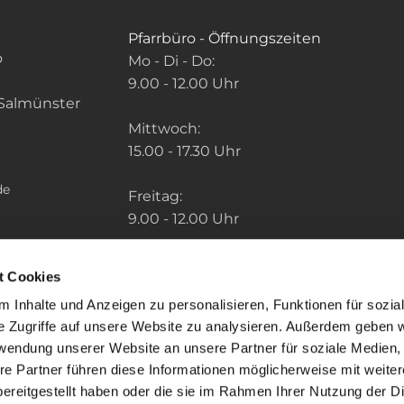
Pfarrbüro - Öffnungszeiten
o
Mo - Di - Do:
9.00 - 12.00 Uhr
Salmünster
Mittwoch:
15.00 - 17.30 Uhr
de
Freitag:
9.00 - 12.00 Uhr
Die Zeiten der weiteren Pfarrbüros finden
t Cookies
Sie unter: "So finden Sie uns" im Menu.
 Inhalte und Anzeigen zu personalisieren, Funktionen für sozia
e Zugriffe auf unsere Website zu analysieren. Außerdem geben w
rwendung unserer Website an unsere Partner für soziale Medien
re Partner führen diese Informationen möglicherweise mit weite
ereitgestellt haben oder die sie im Rahmen Ihrer Nutzung der D
mpressum
Datenschutzerklärung
ChurchDesk-Lo