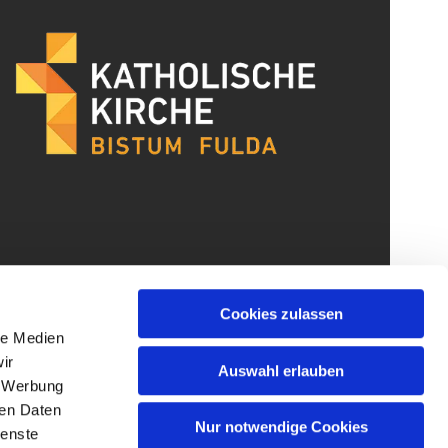
Cookies zulassen
le Medien
ir
Auswahl erlauben
, Werbung
ren Daten
Nur notwendige Cookies
ienste
gin