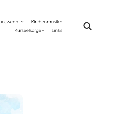
un, wenn...
Kirchenmusik
Kurseelsorge
Links