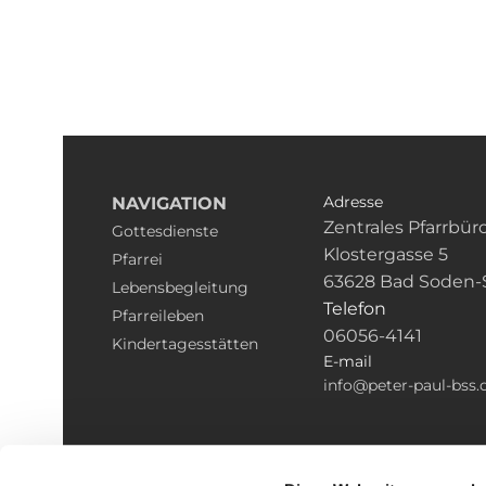
Adresse
NAVIGATION
Zentrales Pfarrbür
Gottesdienste
Klostergasse 5
Pfarrei
63628 Bad Soden-
Lebensbegleitung
Telefon
Pfarreileben
06056-4141
Kindertagesstätten
E-mail
info@peter-paul-bss.