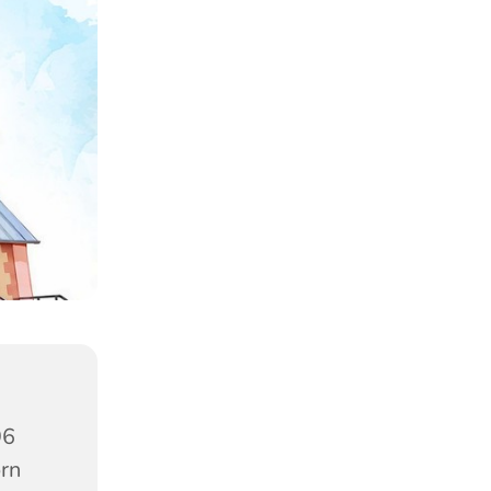
96
orn