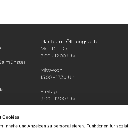
Pfarrbüro - Öffnungszeiten
o
Mo - Di - Do:
9.00 - 12.00 Uhr
Salmünster
Mittwoch:
15.00 - 17.30 Uhr
de
Freitag:
9.00 - 12.00 Uhr
Die Zeiten der weiteren Pfarrbüros finden
t Cookies
Sie unter: "So finden Sie uns" im Menu.
 Inhalte und Anzeigen zu personalisieren, Funktionen für sozia