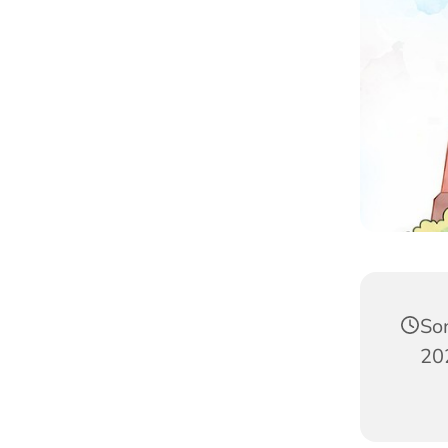
So
20