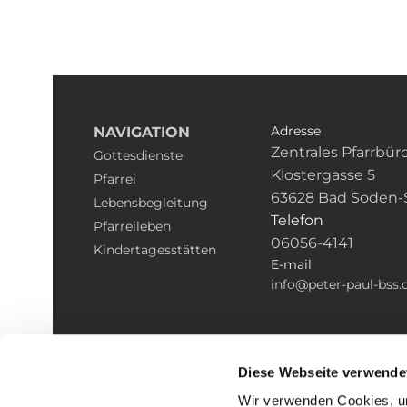
Adresse
NAVIGATION
Zentrales Pfarrbür
Gottesdienste
Klostergasse 5
Pfarrei
63628 Bad Soden-
Lebensbegleitung
Telefon
Pfarreileben
06056-4141
Kindertagesstätten
E-mail
info@peter-paul-bss.
Diese Webseite verwende
Wir verwenden Cookies, um