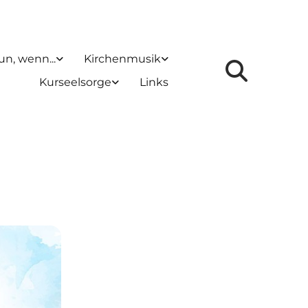
un, wenn...
Kirchenmusik
Kurseelsorge
Links