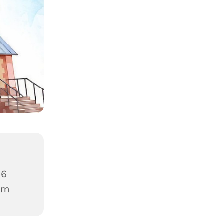
96
orn