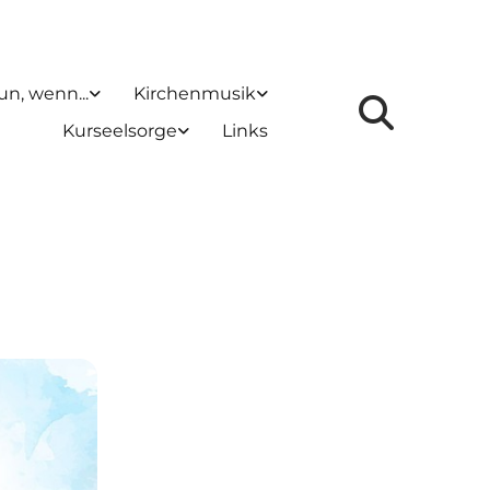
un, wenn...
Kirchenmusik
Kurseelsorge
Links