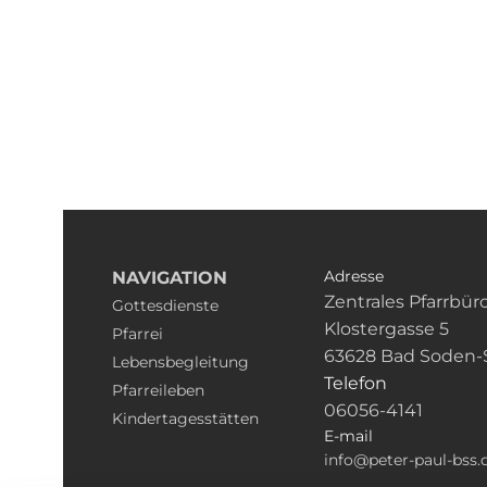
Adresse
NAVIGATION
Zentrales Pfarrbür
Gottesdienste
Klostergasse 5
Pfarrei
63628 Bad Soden-
Lebensbegleitung
Telefon
Pfarreileben
06056-4141
Kindertagesstätten
E-mail
info@peter-paul-bss.