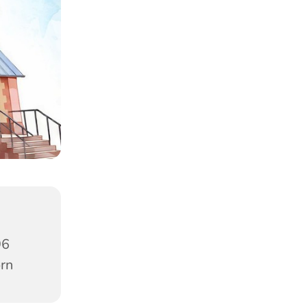
96
orn