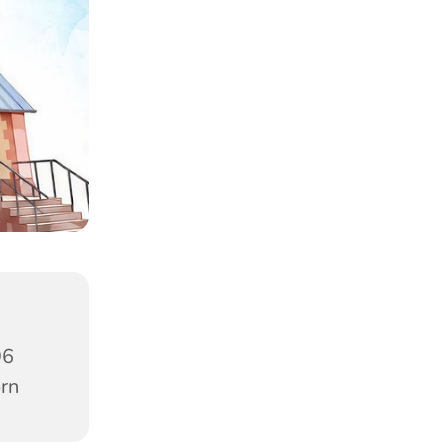
96
orn