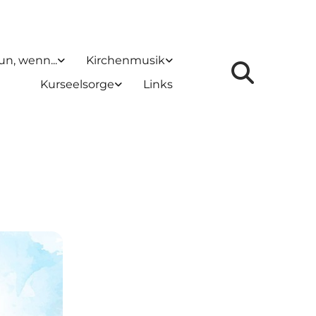
un, wenn...
Kirchenmusik
Kurseelsorge
Links