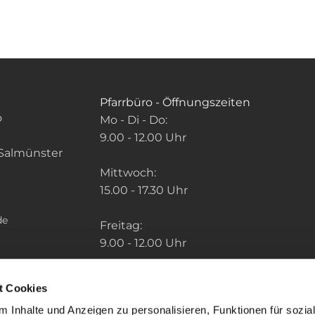
Pfarrbüro - Öffnungszeiten
o
Mo - Di - Do:
9.00 - 12.00 Uhr
Salmünster
Mittwoch:
15.00 - 17.30 Uhr
de
Freitag:
9.00 - 12.00 Uhr
Die Zeiten der weiteren Pfarrbüros finden
t Cookies
Sie unter: "So finden Sie uns" im Menu.
 Inhalte und Anzeigen zu personalisieren, Funktionen für sozia