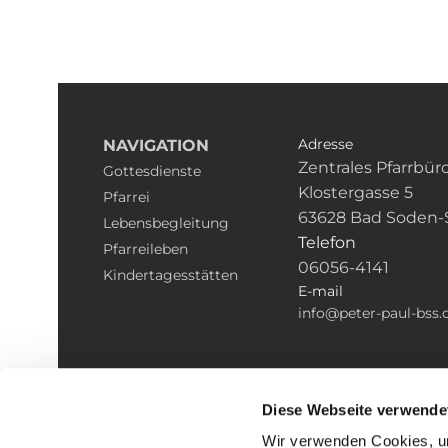
Adresse
NAVIGATION
Zentrales Pfarrbür
Gottesdienste
Klostergasse 5
Pfarrei
63628 Bad Soden-
Lebensbegleitung
Telefon
Pfarreileben
06056-4141
Kindertagesstätten
E-mail
info@peter-paul-bss.
Diese Webseite verwende
Wir verwenden Cookies, um