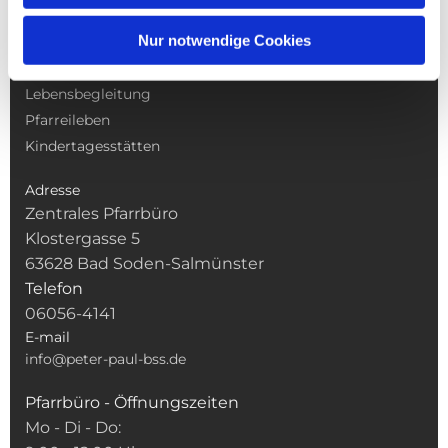
NAVIGATION
Nur notwendige Cookies
Gottesdienste
Pfarrei
Lebensbegleitung
Pfarreileben
Kindertagesstätten
Adresse
Zentrales Pfarrbüro
Klostergasse 5
63628 Bad Soden-Salmünster
Telefon
06056-4141
E-mail
info@peter-paul-bss.de
Pfarrbüro - Öffnungszeiten
Mo - Di - Do: