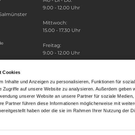
Mo - Di - Do:
9.00 - 12.00 Uhr
Salmünster
Mittwoch:
15.00 - 17.30 Uhr
de
Freitag:
9.00 - 12.00 Uhr
Die Zeiten der weiteren Pfarrbüros finden
t Cookies
Sie unter: "So finden Sie uns" im Menu.
 Inhalte und Anzeigen zu personalisieren, Funktionen für sozia
e Zugriffe auf unsere Website zu analysieren. Außerdem geben w
rwendung unserer Website an unsere Partner für soziale Medien
re Partner führen diese Informationen möglicherweise mit weite
ereitgestellt haben oder die sie im Rahmen Ihrer Nutzung der D
mpressum
Datenschutzerklärung
ChurchDesk-Lo