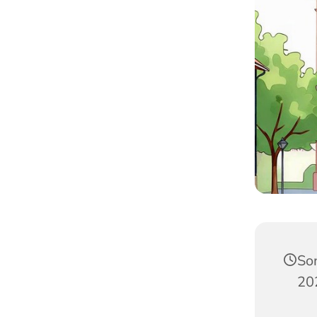
So
20