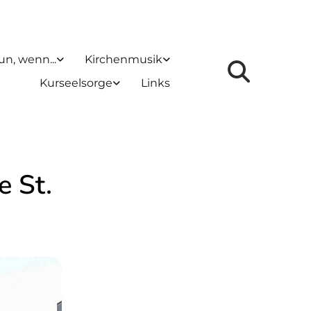
un, wenn...
Kirchenmusik
Kurseelsorge
Links
e St.