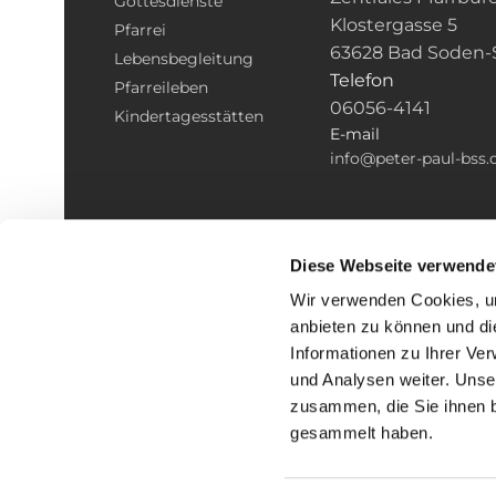
Gottesdienste
Klostergasse 5
Pfarrei
63628 Bad Soden-
Lebensbegleitung
Telefon
Pfarreileben
06056-4141
Kindertagesstätten
E-mail
info@peter-paul-bss.
Diese Webseite verwende
Wir verwenden Cookies, um
anbieten zu können und di
Informationen zu Ihrer Ve
und Analysen weiter. Unse
zusammen, die Sie ihnen b
I
gesammelt haben.