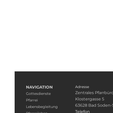
Adresse
NAVIGATION
Zentrales Pfarrbür
Gottesdienste
Klostergasse 5
Pfarrei
63628 Bad Soden-
Lebensbegleitung
Telefon