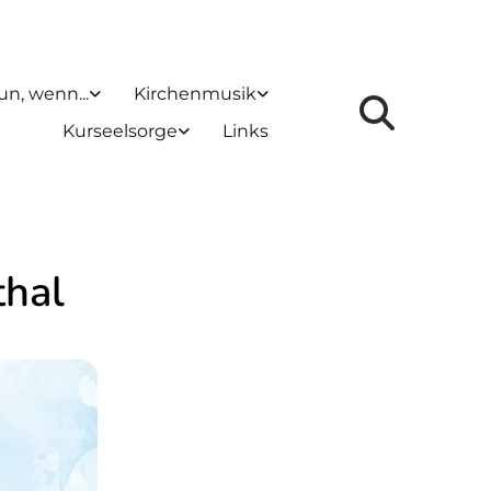
un, wenn...
Kirchenmusik
Kurseelsorge
Links
thal