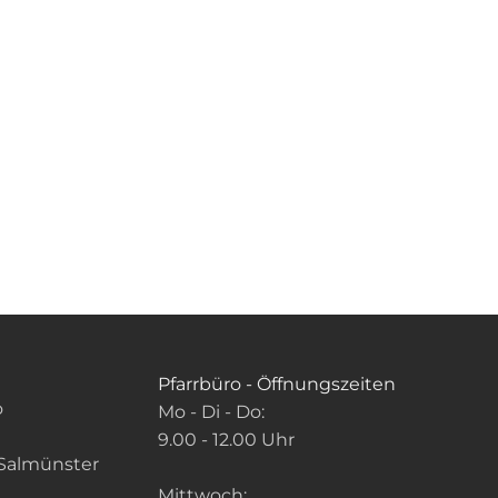
Pfarrbüro - Öffnungszeiten
o
Mo - Di - Do:
9.00 - 12.00 Uhr
Salmünster
Mittwoch: