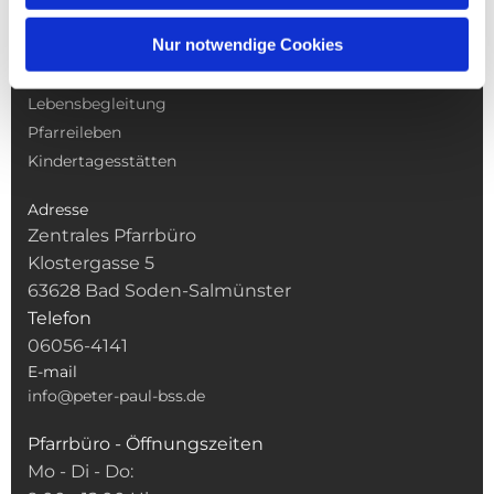
NAVIGATION
Nur notwendige Cookies
Gottesdienste
Pfarrei
Lebensbegleitung
Pfarreileben
Kindertagesstätten
Adresse
Zentrales Pfarrbüro
Klostergasse 5
63628 Bad Soden-Salmünster
Telefon
06056-4141
E-mail
info@peter-paul-bss.de
Pfarrbüro - Öffnungszeiten
Mo - Di - Do: