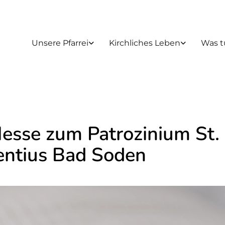
Unsere Pfarrei
Kirchliches Leben
Was t
Messe zum Patrozinium St.
entius Bad Soden