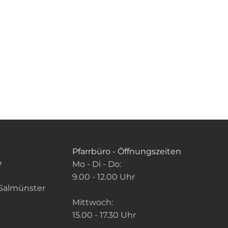
Pfarrbüro - Öffnungszeiten
o
Mo - Di - Do:
9.00 - 12.00 Uhr
Salmünster
Mittwoch:
15.00 - 17.30 Uhr