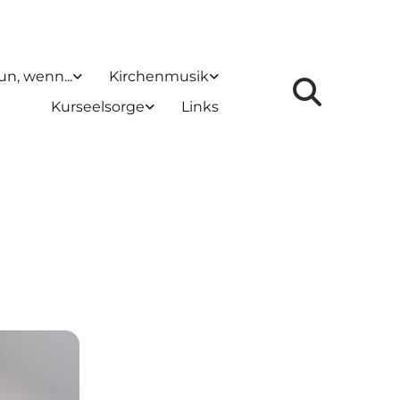
un, wenn...
Kirchenmusik
Kurseelsorge
Links