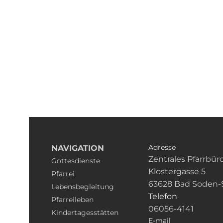
Adresse
NAVIGATION
Zentrales Pfarrbür
Gottesdienste
Klostergasse 5
Pfarrei
63628 Bad Soden-
Lebensbegleitung
Telefon
Pfarreileben
06056-4141
Kindertagesstätten
E-mail