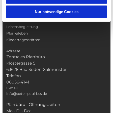
NAVIGATION
Nur notwendige Cookies
Gottesdienste
Pfarrei
Lebensbegleitung
Pfarreileben
Kindertagesstätten
Adresse
Zentrales Pfarrbüro
Klostergasse 5
63628 Bad Soden-Salmünster
Telefon
06056-4141
E-mail
info@peter-paul-bss.de
Pfarrbüro - Öffnungszeiten
Mo - Di - Do: