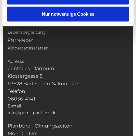
NAVIGATION
Nur notwendige Cookies
Gottesdienste
Pfarrei
Lebensbegleitung
Pfarreileben
Kindertagesstätten
Adresse
Zentrales Pfarrbüro
Klostergasse 5
63628 Bad Soden-Salmünster
Telefon
06056-4141
E-mail
info@peter-paul-bss.de
Pfarrbüro - Öffnungszeiten
Mo - Di - Do: