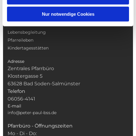
NAVIGATION
Nur notwendige Cookies
Gottesdienste
Pfarrei
Lebensbegleitung
Pfarreileben
Kindertagesstätten
Adresse
Zentrales Pfarrbüro
Klostergasse 5
63628 Bad Soden-Salmünster
Telefon
06056-4141
E-mail
info@peter-paul-bss.de
Pfarrbüro - Öffnungszeiten
Mo - Di - Do: