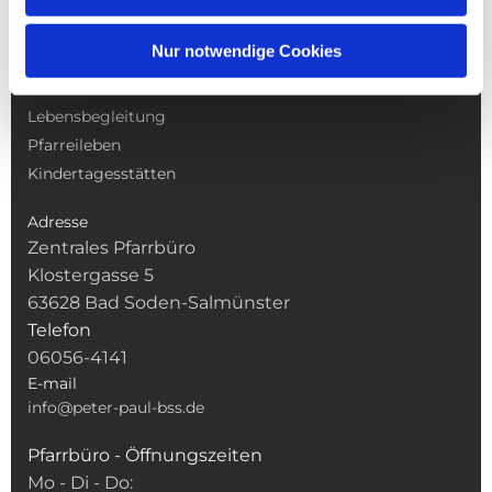
NAVIGATION
Nur notwendige Cookies
Gottesdienste
Pfarrei
Lebensbegleitung
Pfarreileben
Kindertagesstätten
Adresse
Zentrales Pfarrbüro
Klostergasse 5
63628 Bad Soden-Salmünster
Telefon
06056-4141
E-mail
info@peter-paul-bss.de
Pfarrbüro - Öffnungszeiten
Mo - Di - Do: